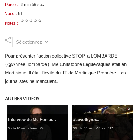
Durée :
6 min 59 sec
Vues :
61
Notez :
Pour présenter l'action collective STOP la LOMBARDE
(@Annee_lombarde), Me Christophe Lèguevaques était en
Martinique. Il était l'invité du JT de Martinique Première. Les
journalistes ne manquent...
AUTRES VIDÉOS
Interview de Me Romai...
#Levothyrox...
5 min 18 sec
- Vues : 84
30 min 53 sec
- Vues : 517