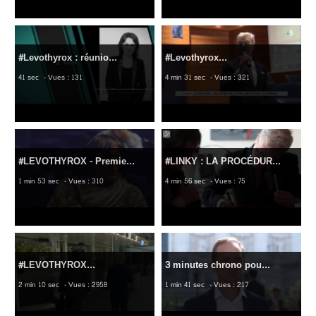
#Levothyrox : réunio...
#Levothyrox...
41 sec
- Vues : 131
4 min 31 sec
- Vues : 321
#LEVOTHYROX - Premie...
#LINKY : LA PROCÉDUR...
1 min 53 sec
- Vues : 310
4 min 56 sec
- Vues : 75
#LEVOTHYROX...
3 minutes chrono pou...
2 min 10 sec
- Vues : 2958
1 min 41 sec
- Vues : 217