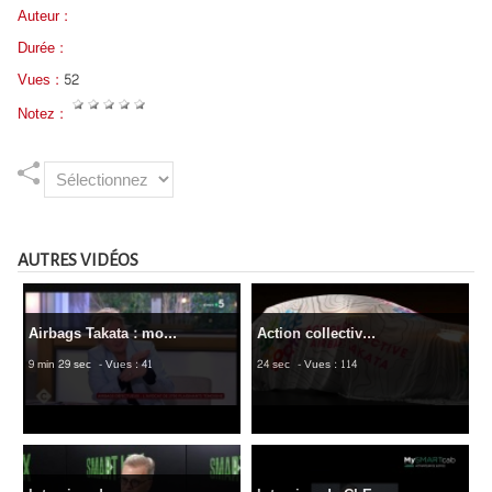
Auteur :
Durée :
Vues :
52
Notez :
AUTRES VIDÉOS
Airbags Takata : mo...
Action collectiv...
9 min 29 sec
- Vues : 41
24 sec
- Vues : 114