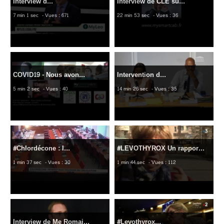
Interview d...
Interview de CLE su...
7 min 1 sec
- Vues : 671
22 min 53 sec
- Vues : 36
COVID19 - Nous avon...
Intervention d...
5 min 2 sec
- Vues : 40
14 min 26 sec
- Vues : 35
#Chlordécone : l...
#LEVOTHYROX Un rappor...
1 min 37 sec
- Vues : 30
1 min 44 sec
- Vues : 112
Interview de Me Romai...
#Levothyrox...