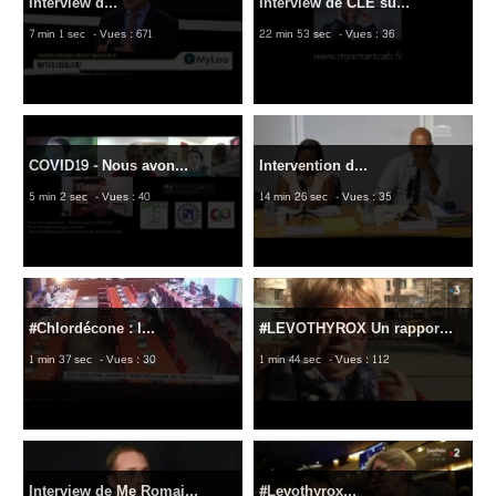
Interview d...
Interview de CLE su...
7 min 1 sec
- Vues : 671
22 min 53 sec
- Vues : 36
COVID19 - Nous avon...
Intervention d...
5 min 2 sec
- Vues : 40
14 min 26 sec
- Vues : 35
#Chlordécone : l...
#LEVOTHYROX Un rappor...
1 min 37 sec
- Vues : 30
1 min 44 sec
- Vues : 112
Interview de Me Romai...
#Levothyrox...