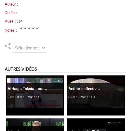
Auteur :
Durée :
Vues :
114
Notez :
AUTRES VIDÉOS
Airbags Takata : mo...
Action collectiv...
9 min 29 sec
- Vues : 41
24 sec
- Vues : 114