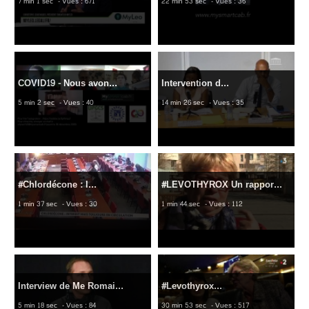
7 min 1 sec
- Vues : 671
22 min 53 sec
- Vues : 36
COVID19 - Nous avon...
Intervention d...
5 min 2 sec
- Vues : 40
14 min 26 sec
- Vues : 35
#Chlordécone : l...
#LEVOTHYROX Un rappor...
1 min 37 sec
- Vues : 30
1 min 44 sec
- Vues : 112
Interview de Me Romai...
#Levothyrox...
5 min 18 sec
- Vues : 84
30 min 53 sec
- Vues : 517