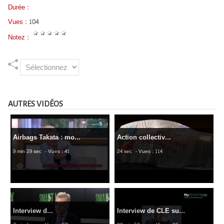
Durée :
Vues :
104
Notez :
AUTRES VIDÉOS
Airbags Takata : mo...
Action collectiv...
9 min 29 sec
- Vues : 41
24 sec
- Vues : 114
Interview d...
Interview de CLE su...