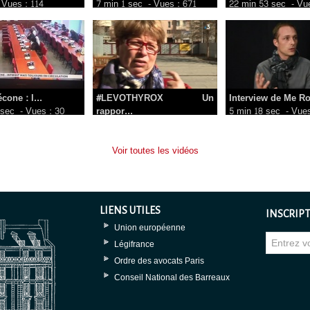
 Vues : 114
7 min 1 sec
- Vues : 671
22 min 53 sec
- Vue
cone : l...
#LEVOTHYROX Un
Interview de Me Ro
 sec
- Vues : 30
rappor...
5 min 18 sec
- Vues
1 min 44 sec
- Vues : 112
Voir toutes les vidéos
LIENS UTILES
INSCRIPT
Union européenne
Légifrance
Ordre des avocats Paris
Conseil National des Barreaux