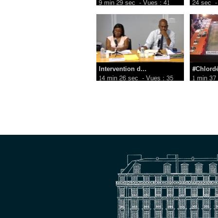
9 min 29 sec
- Vues : 41
24 sec
-
Intervention d...
#Chlordé
14 min 26 sec
- Vues : 35
1 min 37