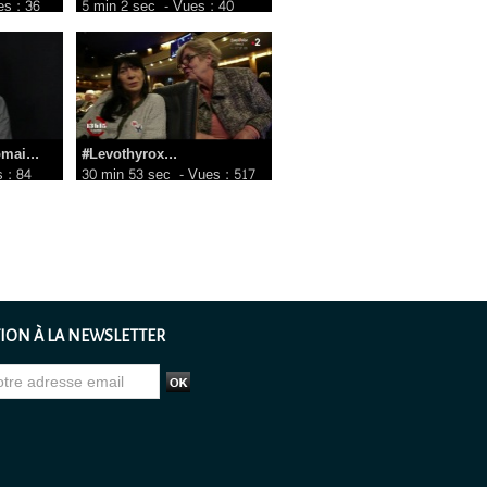
s : 36
5 min 2 sec
- Vues : 40
mai...
#Levothyrox...
 : 84
30 min 53 sec
- Vues : 517
ION À LA NEWSLETTER