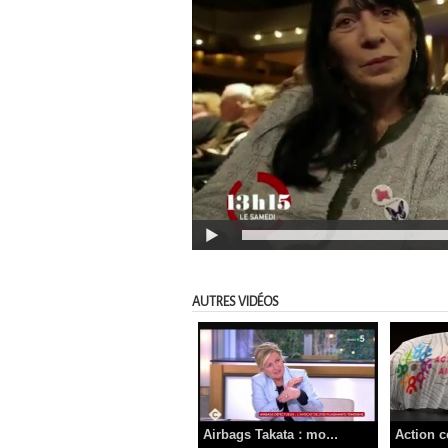
AUTRES VIDÉOS
Airbags Takata : mo...
Action co