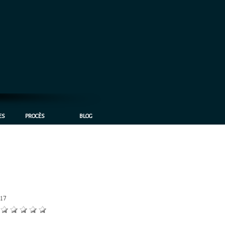
ES
PROCÈS
BLOG
:
17
: