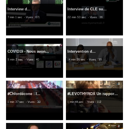
Interview d...
Interview de CLE su...
7 min 1 sec
- Vues : 671
22 min 53 sec
- Vues : 36
COVID19 - Nous avon...
Intervention d...
5 min 2 sec
- Vues : 40
14 min 26 sec
- Vues : 35
#Chlordécone : l...
#LEVOTHYROX Un rappor...
1 min 37 sec
- Vues : 30
1 min 44 sec
- Vues : 112