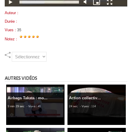
Auteur :
Durée :
Vues :
35
Notez :
AUTRES VIDÉOS
Airbags Takata : mo...
Action collectiv...
9 min 29 sec
- Vues : 41
24 sec
- Vues : 114