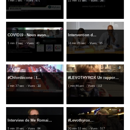
7 min 1 sec
- Vues : 671
22 min 53 sec
- Vues : 36
COVID19 - Nous avon...
Intervention d...
5 min 2 sec
- Vues : 40
14 min 26 sec
- Vues : 35
#Chlordécone : l...
#LEVOTHYROX Un rappor...
1 min 37 sec
- Vues : 30
1 min 44 sec
- Vues : 112
Interview de Me Romai...
#Levothyrox...
5 min 18 sec
- Vues : 84
30 min 53 sec
- Vues : 517