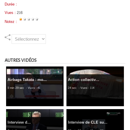
Durée :
Vues :
216
Notez :
AUTRES VIDÉOS
Airbags Takata : mo...
Action collectiv...
9 min 29 sec
- Vues : 41
24 sec
- Vues : 114
Interview d...
Interview de CLE su...