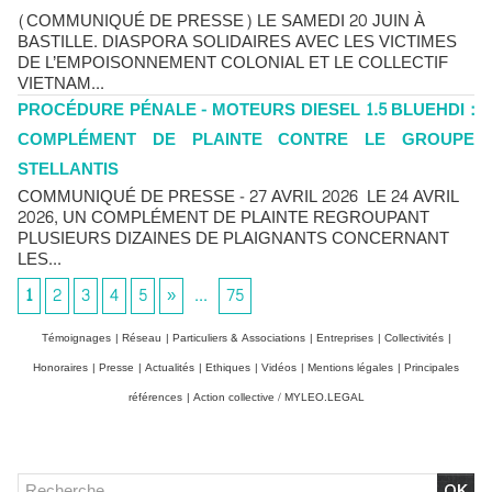
(COMMUNIQUÉ DE PRESSE) LE SAMEDI 20 JUIN À
BASTILLE. DIASPORA SOLIDAIRES AVEC LES VICTIMES
DE L’EMPOISONNEMENT COLONIAL ET LE COLLECTIF
VIETNAM...
PROCÉDURE PÉNALE - MOTEURS DIESEL 1.5 BLUEHDI :
COMPLÉMENT DE PLAINTE CONTRE LE GROUPE
STELLANTIS
COMMUNIQUÉ DE PRESSE - 27 AVRIL 2026 LE 24 AVRIL
2026, UN COMPLÉMENT DE PLAINTE REGROUPANT
PLUSIEURS DIZAINES DE PLAIGNANTS CONCERNANT
LES...
1
2
3
4
5
»
...
75
Témoignages
|
Réseau
|
Particuliers & Associations
|
Entreprises
|
Collectivités
|
Honoraires
|
Presse
|
Actualités
|
Ethiques
|
Vidéos
|
Mentions légales
|
Principales
références
|
Action collective / MYLEO.LEGAL