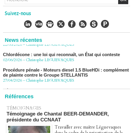
Chlordécone : un non-lieu confirmé, la bataille se déplace
vers la Cour de cassation
30/06/2026
-
Christophe LEGUEVAQUES
Suivez-nous
CHLORDÉCONE Déclaration de Me Christophe
LÈGUEVAQUES (CLE), avocat de parties civiles, après la
décision de confirmation du non-lieu
22/06/2026
-
Christophe LEGUEVAQUES
News récentes
Chlordécone : une loi qui reconnaît, un État qui conteste
02/06/2026
-
Christophe LEGUEVAQUES
Procédure pénale - Moteurs diesel 1.5 BlueHDi : complément
de plainte contre le Groupe STELLANTIS
27/04/2026
-
Christophe LEGUEVAQUES
Péage autoroute : tout savoir (ou presque) sur l'action
collective ouverte le 2 avril
07/04/2026
-
Christophe LEGUEVAQUES
Références
TÉMOIGNAGES
Témoignage de Chantal BEER-DEMANDER,
présidente du CCNAAT
Travailler avec maître Léguevaques
dans le cadre de la privatisation de la