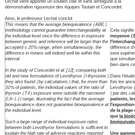
Lechat vient apporter un soutien clair et sans ambiguïté à la
démonstration rigoureuse des équipes Toutain et Concordet.
Ainsi, le professeur Lechat conclut
This means that the average bioequivalence (ABE)
methodology cannot guarantee interchangeability at
Cela signifi
the individual level since the difference in exposure
moyenne (B
between generic and reference will be larger than the
l'interchang
accepted ± 20% range, when simultaneously, the
différence d
difference in means will indeed well be within this
sera supérie
interval.
que simulta
bien dans cet
In the study of Concordet et al. [12], comparing both
old and new formulations of Levothyrox (l-thyroxine),
Dans l'étude
they also found (by calculations) that, for more than
fois les anc
50% of patients, the individual values of the ratio of
Levothyrox (
thyroxin (T4) exposure were outside the narrowed
(par des ca
0.9–1.11 range, illustrating the fact that the average
patients, le
bioequivalence does not guarantee bioequivalence at
l'exposition
the individual level.
de la plage é
que
la bioé
Such a large range of individual exposure ratios
bioéquivale
between both Levothyrox formulations is sufficient to
explain the high rate of adverse reactions reported
Une gamme a