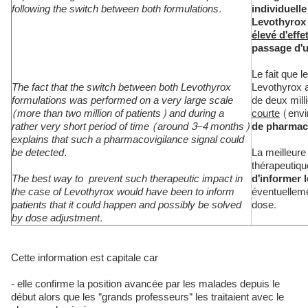
following the switch between both formulations.
individuell
Levothyrox 
élevé d'effe
passage d'u
Le fait que l
The fact that the switch between both Levothyrox
Levothyrox a
formulations was performed on a very large scale
de deux mill
(more than two million of patients) and during a
courte
(envir
rather very short period of time (around 3–4 months)
de pharmaco
explains that such a pharmacovigilance signal could
be detected.
La meilleure
thérapeutiqu
The best way to prevent such therapeutic impact in
d'informer l
the case of Levothyrox would have been to inform
éventuelleme
patients that it could happen and possibly be solved
dose.
by dose adjustment.
Cette information est capitale car
- elle confirme la position avancée par les malades depuis le
début alors que les "grands professeurs" les traitaient avec le