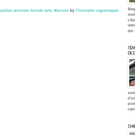
Blag
réquisition ancienne formule avec #lactose
Christophe Lèguevaques
by
soul
Légu
inte
qui..
TÉM
DE 
suiv
d’ex
pour
capi
CHR