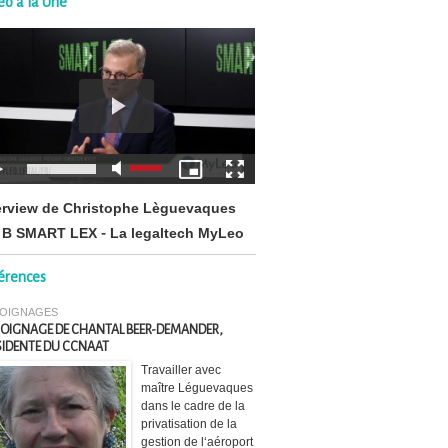
éo à la Une
erview de Christophe Lèguevaques
 B SMART LEX - La legaltech MyLeo
érences
OIGNAGES
OIGNAGE DE CHANTAL BEER-DEMANDER,
SIDENTE DU CCNAAT
Travailler avec
maître Léguevaques
dans le cadre de la
privatisation de la
gestion de l‘aéroport