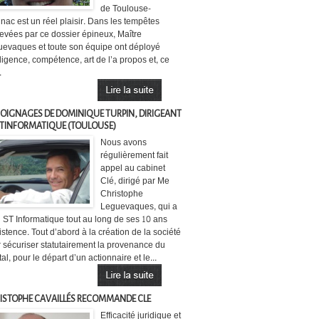
de Toulouse-
nac est un réel plaisir. Dans les tempêtes
evées par ce dossier épineux, Maître
evaques et toute son équipe ont déployé
lligence, compétence, art de l’a propos et, ce
.
OIGNAGES DE DOMINIQUE TURPIN, DIRIGEANT
STINFORMATIQUE (TOULOUSE)
Nous avons
régulièrement fait
appel au cabinet
Clé, dirigé par Me
Christophe
Leguevaques, qui a
i ST Informatique tout au long de ses 10 ans
istence. Tout d’abord à la création de la société
 sécuriser statutairement la provenance du
tal, pour le départ d’un actionnaire et le...
ISTOPHE CAVAILLÉS RECOMMANDE CLE
Efficacité juridique et