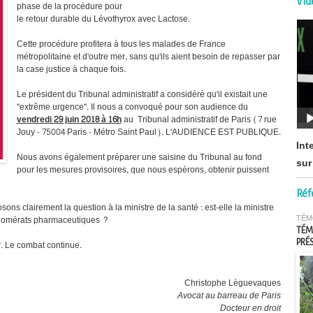
Vid
phase de la procédure pour
le retour durable du Lévothyrox avec Lactose.
Cette procédure profitera à tous les malades de France
métropolitaine et d'outre mer, sans qu'ils aient besoin de repasser par
la case justice à chaque fois.
Le président du Tribunal administratif a considéré qu'il existait une
"extrême urgence". Il nous a convoqué pour son audience du
vendredi 29 juin 2018 à 16h
au Tribunal administratif de Paris (7 rue
Jouy - 75004 Paris - Métro Saint Paul). L'AUDIENCE EST PUBLIQUE.
Int
Nous avons également préparer une saisine du Tribunal au fond
sur
pour les mesures provisoires, que nous espérons, obtenir puissent
Réf
ons clairement la question à la ministre de la santé : est-elle la ministre
TÉM
glomérats pharmaceutiques ?
TÉM
. Le combat continue.
PRÉ
Christophe Lèguevaques
Avocat au barreau de Paris
Docteur en droit