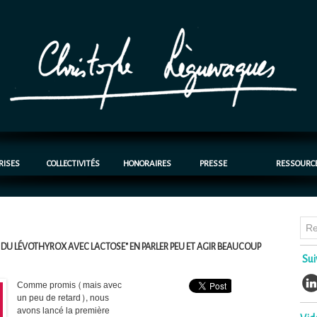
RISES
COLLECTIVITÉS
HONORAIRES
PRESSE
RESSOURC
 DU LÉVOTHYROX AVEC LACTOSE" EN PARLER PEU ET AGIR BEAUCOUP
Sui
Comme promis (mais avec
un peu de retard), nous
avons lancé la première