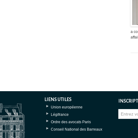
a co
aff
LIENS UTILES
INSCRIPT
Union européenne
Légifrance
Ordre des avocats Paris
Conseil National des Barreaux