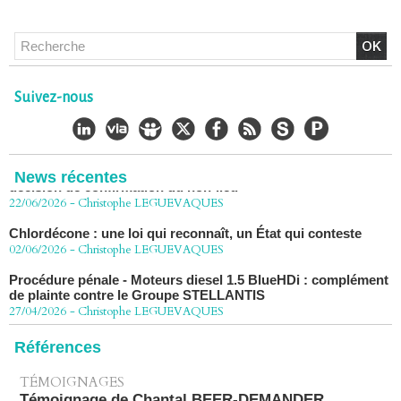
Chlordécone : un non-lieu confirmé, la bataille se déplace
vers la Cour de cassation
Suivez-nous
30/06/2026
-
Christophe LEGUEVAQUES
CHLORDÉCONE Déclaration de Me Christophe
LÈGUEVAQUES (CLE), avocat de parties civiles, après la
décision de confirmation du non-lieu
News récentes
22/06/2026
-
Christophe LEGUEVAQUES
Chlordécone : une loi qui reconnaît, un État qui conteste
02/06/2026
-
Christophe LEGUEVAQUES
Procédure pénale - Moteurs diesel 1.5 BlueHDi : complément
de plainte contre le Groupe STELLANTIS
27/04/2026
-
Christophe LEGUEVAQUES
Péage autoroute : tout savoir (ou presque) sur l'action
collective ouverte le 2 avril
Références
07/04/2026
-
Christophe LEGUEVAQUES
TÉMOIGNAGES
Témoignage de Chantal BEER-DEMANDER,