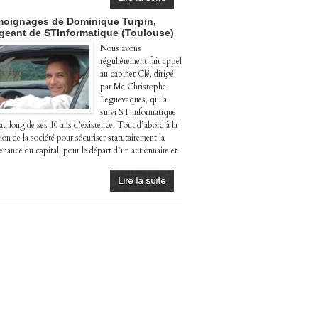
oignages de Dominique Turpin,
igeant de STInformatique (Toulouse)
Nous avons
régulièrement fait appel
au cabinet Clé, dirigé
par Me Christophe
Leguevaques, qui a
suivi ST Informatique
 au long de ses 10 ans d’existence. Tout d’abord à la
ion de la société pour sécuriser statutairement la
enance du capital, pour le départ d’un actionnaire et