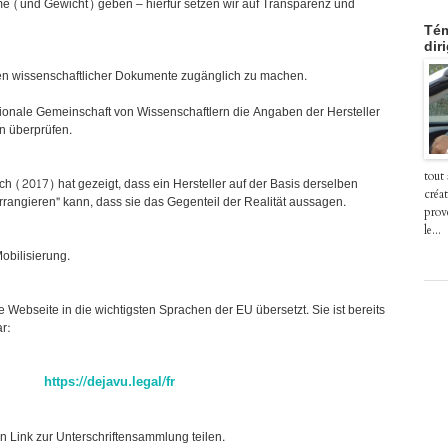
e (und Gewicht) geben – hierfür setzen wir auf Transparenz und
Tém
dir
ten wissenschaftlicher Dokumente zugänglich zu machen.
tionale Gemeinschaft von Wissenschaftlern die Angaben der Hersteller
 überprüfen.
tout
ch (2017) hat gezeigt, dass ein Hersteller auf der Basis derselben
créat
rrangieren" kann, dass sie das Gegenteil der Realität aussagen.
prov
le...
obilisierung.
Webseite in die wichtigsten Sprachen der EU übersetzt. Sie ist bereits
r:
https://dejavu.legal/fr
en Link zur Unterschriftensammlung teilen.