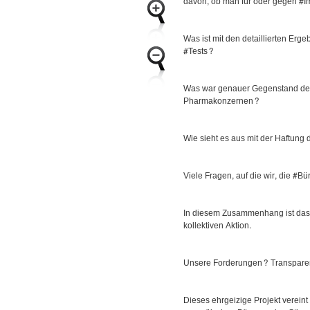
davon, ob man für oder gegen #Im
Was ist mit den detaillierten Erg
#Tests?
Was war genauer Gegenstand der
Pharmakonzernen?
Wie sieht es aus mit der Haftun
Viele Fragen, auf die wir, die #B
In diesem Zusammenhang ist das P
kollektiven Aktion.
Unsere Forderungen? Transparen
Dieses ehrgeizige Projekt verein