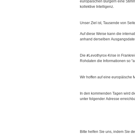
europäischen Bürgern eine Stimm
kollektive Intelligenz.
Unser Ziel ist, Tausende von Sei
Auf diese Weise kann die interna
anhand derselben Ausgangsdaten
Die #Levothyrox-Krise in Frankrei
Rohdaten die Informationen so "a
Wir hoffen auf eine europäische M
In den kommenden Tagen wird die 
unter folgender Adresse erreichba
Bitte helfen Sie uns, indem Sie d