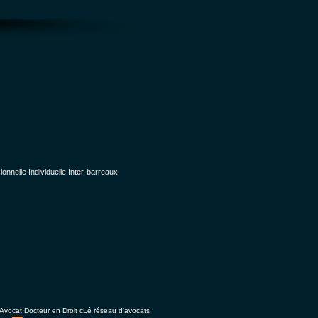
nelle Individuelle Inter-barreaux
Avocat Docteur en Droit cLé réseau d'avocats