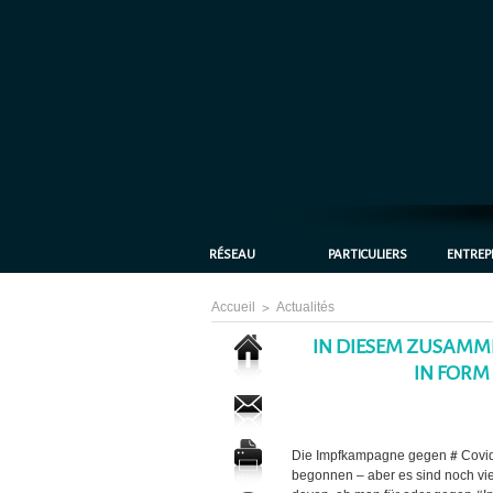
RÉSEAU
PARTICULIERS
ENTREP
Accueil
>
Actualités
IN DIESEM ZUSAMME
IN FORM
Die Impfkampagne gegen # Covi
begonnen – aber es sind noch vi