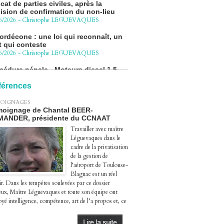
6/2026
-
Christophe LEGUEVAQUES
ordécone : une loi qui reconnaît, un
t qui conteste
6/2026
-
Christophe LEGUEVAQUES
cédure pénale - Moteurs diesel 1.5
eHDi : complément de plainte contre
Groupe STELLANTIS
4/2026
-
Christophe LEGUEVAQUES
férences
ge autoroute : tout savoir (ou
OIGNAGES
sque) sur l'action collective ouverte
oignage de Chantal BEER-
 avril
MANDER, présidente du CCNAAT
4/2026
-
Christophe LEGUEVAQUES
Travailler avec maître
Léguevaques dans le
cadre de la privatisation
de la gestion de
l‘aéroport de Toulouse-
Blagnac est un réel
ir. Dans les tempêtes soulevées par ce dossier
eux, Maître Léguevaques et toute son équipe ont
yé intelligence, compétence, art de l’a propos et, ce
.