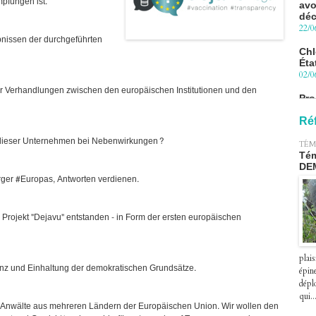
pfungen ist.
22/0
Chl
ebnissen der durchgeführten
Éta
02/0
Pro
 Verhandlungen zwischen den europäischen Institutionen und den
Blu
le 
27/0
Ré
Péa
g dieser Unternehmen bei Nebenwirkungen?
TÉM
pre
Tém
le 2
DE
07/0
ürger #Europas, Antworten verdienen.
rojekt "Dejavu" entstanden - in Form der ersten europäischen
plais
z und Einhaltung der demokratischen Grundsätze.
épin
déplo
qui..
t Anwälte aus mehreren Ländern der Europäischen Union. Wir wollen den