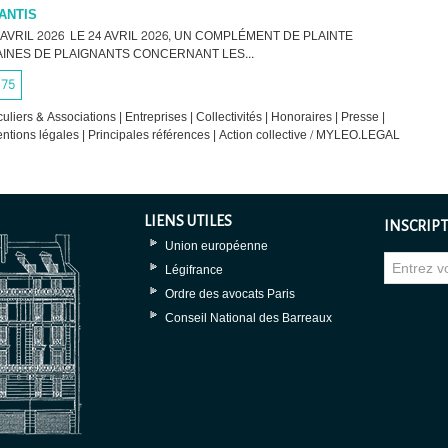
ANTIS
VRIL 2026 LE 24 AVRIL 2026, UN COMPLÉMENT DE PLAINTE
INES DE PLAIGNANTS CONCERNANT LES...
75
culiers & Associations
|
Entreprises
|
Collectivités
|
Honoraires
|
Presse
|
ntions légales
|
Principales références
|
Action collective / MYLEO.LEGAL
LIENS UTILES
INSCRIPT
Union européenne
Légifrance
Ordre des avocats Paris
Conseil National des Barreaux