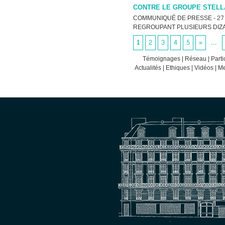
CONTRE LE GROUPE STELL
COMMUNIQUÉ DE PRESSE - 27 A
REGROUPANT PLUSIEURS DIZA
1
2
3
4
5
»
...
Témoignages
|
Réseau
|
Parti
Actualités
|
Ethiques
|
Vidéos
|
Me