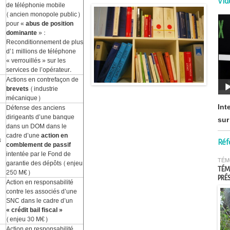
Vid
de téléphonie mobile
(ancien monopole public)
pour «
abus de position
dominante
» :
Reconditionnement de plus
d’1 millions de téléphone
« verrouillés » sur les
services de l’opérateur.
Actions en contrefaçon de
brevets
(industrie
mécanique)
Int
Défense des anciens
dirigeants d’une banque
sur
dans un DOM dans le
cadre d’une
action en
s
Réf
comblement de passif
intentée par le Fond de
TÉM
garantie des dépôts (enjeu
TÉM
250 M€)
PRÉ
Action en responsabilité
contre les associés d’une
SNC dans le cadre d’un
« crédit bail fiscal »
(enjeu 30 M€)
Action en responsabilité