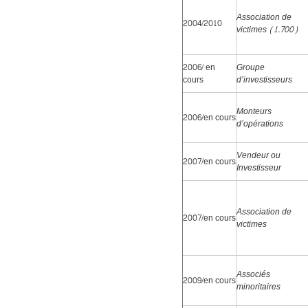
Association de
2004/2010
victimes (1.700)
2006/ en
Groupe
cours
d’investisseurs
Monteurs
2006/en cours
d’opérations
Vendeur ou
2007/en cours
Investisseur
Association de
2007/en cours
victimes
Associés
2009/en cours
minoritaires