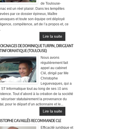
de Toulouse-
nac est un réel plaisir. Dans les tempêtes
evées par ce dossier épineux, Maître
evaques et toute son équipe ont déployé
lligence, compétence, art de l’a propos et, ce
.
OIGNAGES DE DOMINIQUE TURPIN, DIRIGEANT
STINFORMATIQUE (TOULOUSE)
Nous avons
régulièrement fait
appel au cabinet
Clé, dirigé par Me
Christophe
Leguevaques, qui a
i ST Informatique tout au long de ses 10 ans
istence. Tout d’abord à la création de la société
 sécuriser statutairement la provenance du
tal, pour le départ d’un actionnaire et le...
ISTOPHE CAVAILLÉS RECOMMANDE CLE
Efficacité juridique et