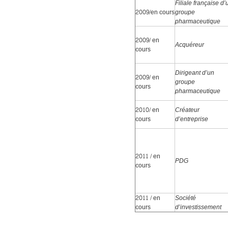
Filiale française d’
2009/en cours
groupe
pharmaceutique
2009/ en
Acquéreur
cours
Dirigeant d’un
2009/ en
groupe
cours
pharmaceutique
2010/ en
Créateur
cours
d’entreprise
2011 / en
PDG
cours
2011 / en
Société
cours
d’investissement