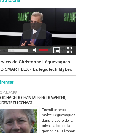
éo à la Une
erview de Christophe Lèguevaques
 B SMART LEX - La legaltech MyLeo
érences
OIGNAGES
OIGNAGE DE CHANTAL BEER-DEMANDER,
SIDENTE DU CCNAAT
Travailler avec
maître Léguevaques
dans le cadre de la
privatisation de la
gestion de l‘aéroport