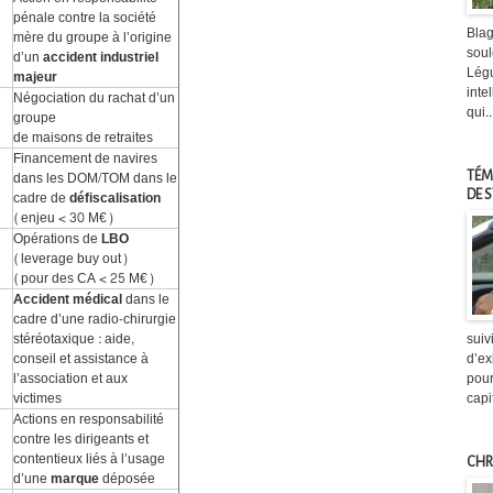
pénale contre la société
Blag
mère du groupe à l’origine
soul
d’un
accident industriel
Légu
majeur
inte
Négociation du rachat d’un
qui..
groupe
de maisons de retraites
Financement de navires
dans les DOM/TOM dans le
TÉM
cadre de
défiscalisation
DE 
(enjeu < 30 M€)
Opérations de
LBO
(leverage buy out)
(pour des CA < 25 M€)
Accident médical
dans le
cadre d’une radio-chirurgie
stéréotaxique : aide,
suiv
conseil et assistance à
d’ex
l’association et aux
pour
victimes
capi
Actions en responsabilité
contre les dirigeants et
contentieux liés à l’usage
CHR
d’une
marque
déposée