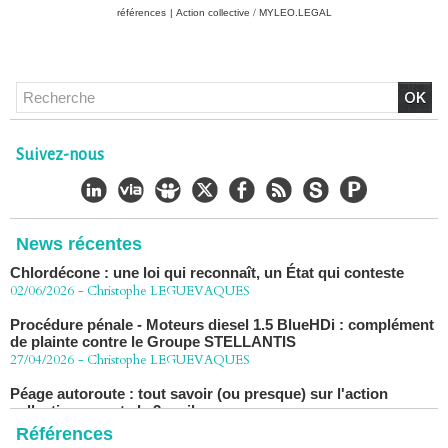
références
|
Action collective / MYLEO.LEGAL
Chlordécone : un non-lieu confirmé, la bataille se déplace
vers la Cour de cassation
30/06/2026
-
Christophe LEGUEVAQUES
CHLORDÉCONE Déclaration de Me Christophe
Suivez-nous
LÈGUEVAQUES (CLE), avocat de parties civiles, après la
décision de confirmation du non-lieu
22/06/2026
-
Christophe LEGUEVAQUES
Chlordécone : une loi qui reconnaît, un État qui conteste
News récentes
02/06/2026
-
Christophe LEGUEVAQUES
Procédure pénale - Moteurs diesel 1.5 BlueHDi : complément
de plainte contre le Groupe STELLANTIS
27/04/2026
-
Christophe LEGUEVAQUES
Péage autoroute : tout savoir (ou presque) sur l'action
collective ouverte le 2 avril
07/04/2026
-
Christophe LEGUEVAQUES
Références