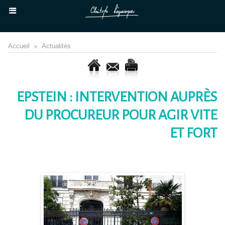
Accueil
>
Actualités
EPSTEIN : INTERVENTION AUPRÈS
DU PROCUREUR POUR AGIR VITE
ET FORT