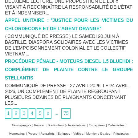
DEUXIÈME LECTURE, UNE PROPOSITION DE LOI «
VISANT À RECONNAÎTRE LA RESPONSABILITÉ DE L'ÉTAT
ET À INDEMNISER...
APPEL UNITAIRE : "JUSTICE POUR LES VICTIMES DU
CHLORDECONE ET DE L'AGENT ORANGE"
(COMMUNIQUÉ DE PRESSE) LE SAMEDI 20 JUIN À
BASTILLE. DIASPORA SOLIDAIRES AVEC LES VICTIMES
DE L’EMPOISONNEMENT COLONIAL ET LE COLLECTIF
VIETNAM...
PROCÉDURE PÉNALE - MOTEURS DIESEL 1.5 BLUEHDI :
COMPLÉMENT DE PLAINTE CONTRE LE GROUPE
STELLANTIS
COMMUNIQUÉ DE PRESSE - 27 AVRIL 2026 LE 24 AVRIL
2026, UN COMPLÉMENT DE PLAINTE REGROUPANT
PLUSIEURS DIZAINES DE PLAIGNANTS CONCERNANT
LES...
1
2
3
4
5
»
...
75
Témoignages
|
Réseau
|
Particuliers & Associations
|
Entreprises
|
Collectivités
|
Honoraires
|
Presse
|
Actualités
|
Ethiques
|
Vidéos
|
Mentions légales
|
Principales