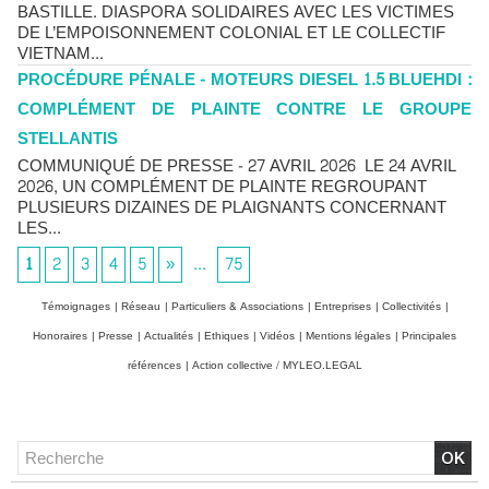
BASTILLE. DIASPORA SOLIDAIRES AVEC LES VICTIMES
DE L’EMPOISONNEMENT COLONIAL ET LE COLLECTIF
VIETNAM...
PROCÉDURE PÉNALE - MOTEURS DIESEL 1.5 BLUEHDI :
COMPLÉMENT DE PLAINTE CONTRE LE GROUPE
STELLANTIS
COMMUNIQUÉ DE PRESSE - 27 AVRIL 2026 LE 24 AVRIL
2026, UN COMPLÉMENT DE PLAINTE REGROUPANT
PLUSIEURS DIZAINES DE PLAIGNANTS CONCERNANT
LES...
1
2
3
4
5
»
...
75
Témoignages
|
Réseau
|
Particuliers & Associations
|
Entreprises
|
Collectivités
|
Honoraires
|
Presse
|
Actualités
|
Ethiques
|
Vidéos
|
Mentions légales
|
Principales
références
|
Action collective / MYLEO.LEGAL
Chlordécone : un non-lieu confirmé, la bataille se déplace