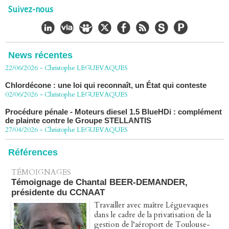
vers la Cour de cassation
Suivez-nous
30/06/2026
-
Christophe LEGUEVAQUES
CHLORDÉCONE Déclaration de Me Christophe
LÈGUEVAQUES (CLE), avocat de parties civiles, après la
décision de confirmation du non-lieu
News récentes
22/06/2026
-
Christophe LEGUEVAQUES
Chlordécone : une loi qui reconnaît, un État qui conteste
02/06/2026
-
Christophe LEGUEVAQUES
Procédure pénale - Moteurs diesel 1.5 BlueHDi : complément
de plainte contre le Groupe STELLANTIS
27/04/2026
-
Christophe LEGUEVAQUES
Péage autoroute : tout savoir (ou presque) sur l'action
collective ouverte le 2 avril
Références
07/04/2026
-
Christophe LEGUEVAQUES
TÉMOIGNAGES
Témoignage de Chantal BEER-DEMANDER,
présidente du CCNAAT
Travailler avec maître Léguevaques
dans le cadre de la privatisation de la
gestion de l‘aéroport de Toulouse-