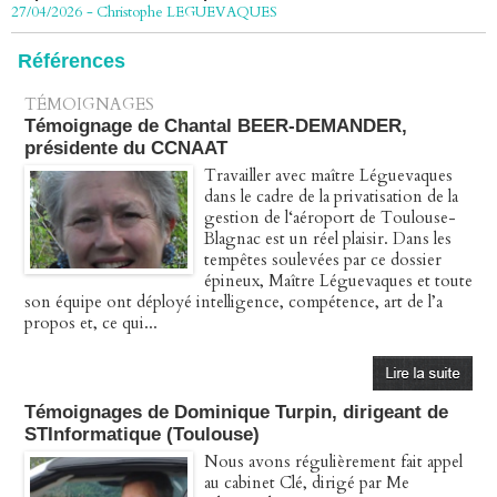
Péage autoroute : tout savoir (ou presque) sur l'action
collective ouverte le 2 avril
Références
07/04/2026
-
Christophe LEGUEVAQUES
TÉMOIGNAGES
Témoignage de Chantal BEER-DEMANDER,
présidente du CCNAAT
Travailler avec maître Léguevaques
dans le cadre de la privatisation de la
gestion de l‘aéroport de Toulouse-
Blagnac est un réel plaisir. Dans les
tempêtes soulevées par ce dossier
épineux, Maître Léguevaques et toute
son équipe ont déployé intelligence, compétence, art de l’a
propos et, ce qui...
Témoignages de Dominique Turpin, dirigeant de
STInformatique (Toulouse)
Nous avons régulièrement fait appel
au cabinet Clé, dirigé par Me