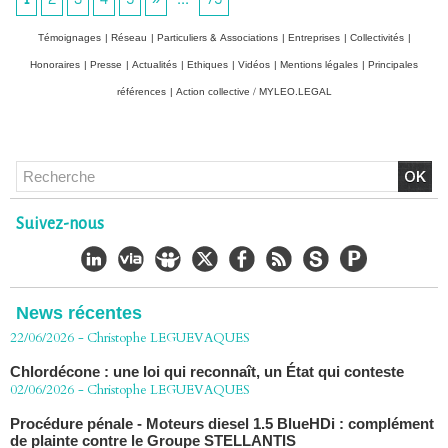
Témoignages
|
Réseau
|
Particuliers & Associations
|
Entreprises
|
Collectivités
|
Honoraires
|
Presse
|
Actualités
|
Ethiques
|
Vidéos
|
Mentions légales
|
Principales
références
|
Action collective / MYLEO.LEGAL
Chlordécone : un non-lieu confirmé, la bataille se déplace
vers la Cour de cassation
Suivez-nous
30/06/2026
-
Christophe LEGUEVAQUES
CHLORDÉCONE Déclaration de Me Christophe
LÈGUEVAQUES (CLE), avocat de parties civiles, après la
décision de confirmation du non-lieu
News récentes
22/06/2026
-
Christophe LEGUEVAQUES
Chlordécone : une loi qui reconnaît, un État qui conteste
02/06/2026
-
Christophe LEGUEVAQUES
Procédure pénale - Moteurs diesel 1.5 BlueHDi : complément
de plainte contre le Groupe STELLANTIS
27/04/2026
-
Christophe LEGUEVAQUES