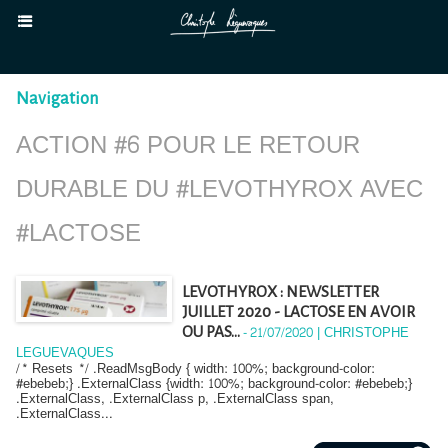
Navigation
ACTION #6 POUR LE RETOUR
DURABLE DU #LEVOTHYROX AVEC
#LACTOSE
LEVOTHYROX : NEWSLETTER
JUILLET 2020 - LACTOSE EN AVOIR
-
21/07/2020 | CHRISTOPHE
OU PAS...
LEGUEVAQUES
/* Resets */ .ReadMsgBody { width: 100%; background-color:
#ebebeb;} .ExternalClass {width: 100%; background-color: #ebebeb;}
.ExternalClass, .ExternalClass p, .ExternalClass span,
.ExternalClass...